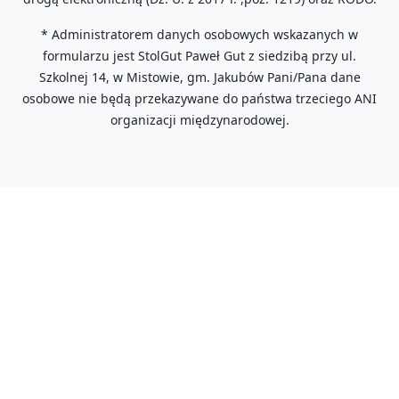
* Administratorem danych osobowych wskazanych w
formularzu jest StolGut Paweł Gut z siedzibą przy ul.
Szkolnej 14, w Mistowie, gm. Jakubów Pani/Pana dane
osobowe nie będą przekazywane do państwa trzeciego ANI
organizacji międzynarodowej.
GUTCONCEPT by Stolgut Paweł Gut
05-306 Mistów, ul. Szkolna 14
tel: +48 607 387 862
e-mail: office@gutconcept.pl